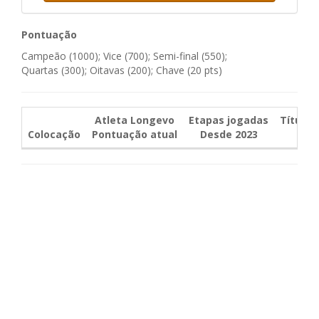
Pontuação
Campeão (1000); Vice (700); Semi-final (550);
Quartas (300); Oitavas (200); Chave (20 pts)
Atleta Longevo
Etapas jogadas
Título
Colocação
Pontuação atual
Desde 2023
De